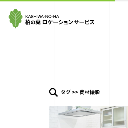
タグ
>> 商材撮影