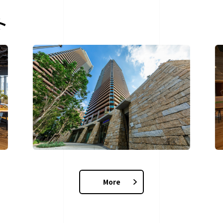
ト
More