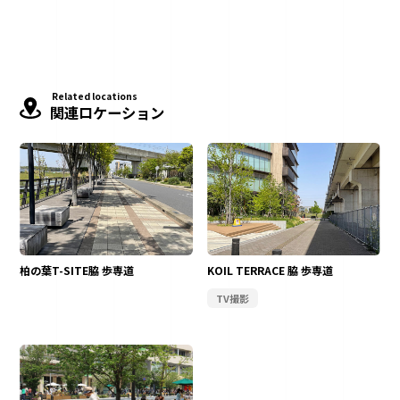
Related locations
関連ロケーション
柏の葉T-SITE脇 歩専道
KOIL TERRACE 脇 歩専道
TV撮影