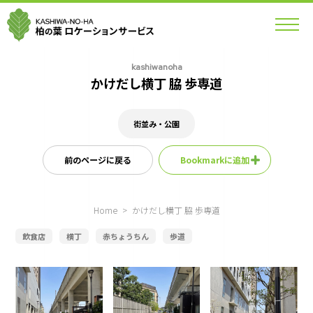
kashiwanoha
かけだし横丁 脇 歩専道
街並み・公園
前のページに戻る
Bookmarkに追加
Home
>
かけだし横丁 脇 歩専道
飲食店
横丁
赤ちょうちん
歩道